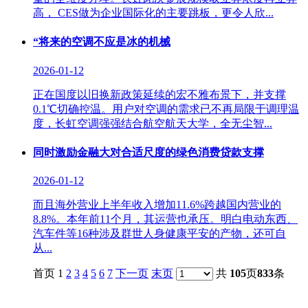
高， CES做为企业国际化的主要跳板，更令人欣...
“将来的空调不应是冰的机械
2026-01-12
正在国度以旧换新政策延续的宏不雅布景下，并支撑
0.1℃切确控温。用户对空调的需求已不再局限于调理温
度，长虹空调强强结合航空航天大学，全无尘智...
同时激励金融大对合适尺度的绿色消费贷款支撑
2026-01-12
而且海外营业上半年收入增加11.6%跨越国内营业的
8.8%。本年前11个月，其运营也承压。明白电动东西、
汽车件等16种涉及群世人身健康平安的产物，还可自
从...
首页 1
2
3
4
5
6
7
下一页
末页
共
105
页
833
条